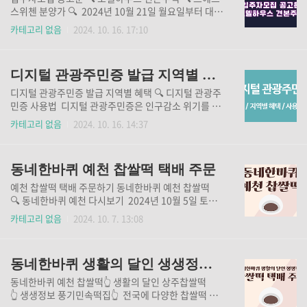
스위첸 분양가 🔍 2024년 10월 21일 월요일부터 대전
르에브 스위첸 아파트 청약이 시작됩니다. 아파트 청약
카테고리 없음
2024. 10. 16. 17:10
에서 가장 정확한 정보를 알 수 있는 입주자모집 공고
문, 직접 눈으로 보며 내 집에 대해 구체적으로 알 수 있
는 모델하우스 견본주택 등 대전 르에브 스위첸 청약에
디지털 관광주민증 발급 지역별 혜택 사용방법
대한 정확한 내용들을 위 버튼을 통해 확인해 보세요.
디지털 관광주민증 발급 지역별 혜택 🔍 디지털 관광주
민증 사용법 디지털 관광주민증은 인구감소 위기를 겪
고 있는 지역의 관광을 활성화시키기 위한 사업입니
카테고리 없음
2024. 10. 16. 14:37
다. 대한민국 구석구석에서 디지털 관광주민증으로 혜
택 받을 수 있습니다. 디지털 관광주민증 발급과 혜택,
사용방법에 대한자세한 정보 위 버튼을 통해 확인해 보
동네한바퀴 예천 찹쌀떡 택배 주문
세요.
예천 찹쌀떡 택배 주문하기 동네한바퀴 예천 찹쌀떡
🔍 동네한바퀴 예천 다시보기 2024년 10월 5일 토요
일 오후 19시 10분 동네 한 바퀴 289회 예로부터 명품
카테고리 없음
2024. 10. 7. 13:08
이다 경상북도 예천군 편에서 쫄깃 담백한 예천 찹쌀떡
이 소개되었습니다. 교통사고로 떠난 아내가 만들었던
찹쌀떡 맛을 그대로 재현하며 그리움을 담은 예천 찹쌀
동네한바퀴 생활의 달인 생생정보 찹쌀떡 택배 주문
떡에 대한 정보와 그 영상을 위 버튼을 통해 확인해 보
세요.
동네한바퀴 예천 찹쌀떡👆 생활의 달인 상주찹쌀떡
👆 생생정보 풍기민속떡집👆 전국에 다양한 찹쌀떡 맛