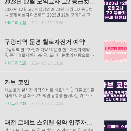
2023년 12월 모의고사 고2 등급컷 문제 해설지
2023년 12월 고2 해설강의 2023년 12월 고2 등급컷
🔍 문제 해설지 다운로드 2023년 12월 모의고사 고2
해설강의와 등급컷, 문제 해설지 다운로드를 원하신다
카테고리 없음
2024. 10. 17. 13:46
면 위 버튼을 통해 확인해 보세요.
구랑리역 문경 철로자전거 예약
구랑리역 철로자전거 예약 🔍 문경 철로자전거 예약
🔍 문경 철로자전거 VR 🔍 드라마 눈물의 여왕으로 알
려진 구랑리역 문경 철로자전거는 20여년 전 석탄을 실
카테고리 없음
2024. 10. 17. 13:28
어 나르던 철로를 이용하여 전국 최초로 철로 위를 달리
는 문경 철로 자전거로 만들었습니다. 구랑리역 문경 철
로자전거는 인터넷 예약제로만 운용되니 꼭 미리 예약
카브 코인
하시길 바랍니다. 구랑리역 문경 철로자전거 예약 바로
가기와 VR 바로보기는 위 버튼을 통해 확인해 보세요.
카브 코인 실시간 가격 업비트 바로가기 👆 다른 코인들
시세 🔍 매달 최소 220억원 유통량 늘어나는 카브 코인
에 대해 관심이 많아지고 있습니다.카브 코인에 대한 자
카테고리 없음
2024. 10. 17. 12:23
세한 내용을 위 버튼을 통해 확인해 보세요.
대전 르에브 스위첸 청약 입주자모집 공고문 모델하우스 견본주택 분양가
입주자모집 공고문 🔍 모델하우스 견본주택 🔍 르에브