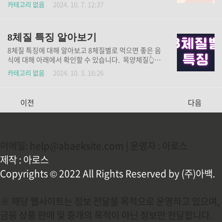
집들을 여러 방송에서 소개했습니다. 동네한바퀴 예천
카테고리 없음
2024. 10. 7. 12:37
찹쌀떡, 생활의 달인 상주찹쌀떡, 새생정보 풍기민속떡
집 찹쌀떡 등이 유명합니다.찹쌀떡 맛집에 대한 택배 주
문은 위 버튼을 통해 확인해 보세요.
8체질 특징 알아보기
8체질 특징에 대해 알아보고 8체질별로 먹으면 좋은 음
식에 대해 아래에서 확인할 수 있습니다. 목양체질👆️ 목
음체질👆️토양체질👆️ 토음체질👆️금양체질👆️ 금음체질👆️
카테고리 없음
2024. 10. 3. 16:26
수양체질👆️ 수음체질👆️
이전
다음
이메일: help@abaeksite.com | 운영자 : 아로스
제작 : 아로스
Copyrights © 2022 All Rights Reserved by (주)아백.
※ 해당 웹사이트는 정보 전달을 목적으로 운영하고 있으며,
금융 상품 판매 및 중개의 목적이 아닌 정보만 전달합니다.